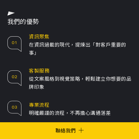
公司／品牌名稱
我們的優勢
姓名
資訊聚焦
01
在資訊過載的現代，提煉出「對客戶重要的
事」
Email
客製服務
聯絡電話
02
從文案風格到視覺策略，輕鬆建立你想要的品
牌印象
洽詢業務
動態設計
專業流程
03
明確嚴謹的流程，不再擔心溝通落差
預計開案日期
聯絡我們
產品多元
04
形象動畫、解釋動畫、動態Logo、