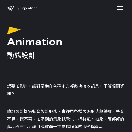
聯絡我們
Animation
02 7741 6008
hi@simpleinfo.cc
動態設計
106台北市大安區羅斯福路二段111號8樓
8F., No.111, Sec. 2, Roosevelt Rd.,Da’an Dist.,
Taipei City 106, Taiwan (R.O.C.)
想要拍影片，讓觀眾能在各種地方輕鬆地接收訊息，了解相關資
營業時間 9:30am - 18:30pm
訊？
簡訊設計提供動態設計服務，會運用各種表現形式與譬喻，將看
填寫表單
不見、摸不著、拍不到的景象視覺化；把複雜、抽象、硬邦邦的
產品故事化，讓目標族群一下就搞懂你的服務與產品。